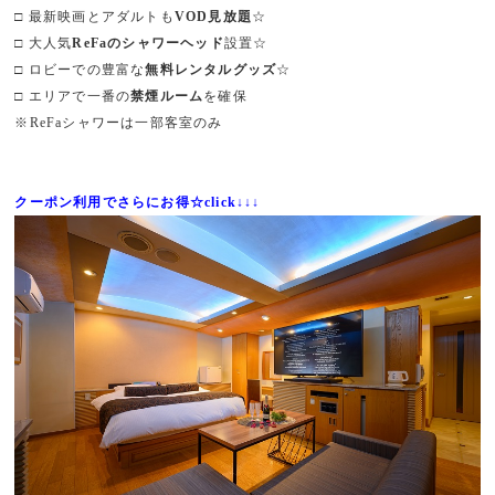
□ 最新映画とアダルトも
VOD見放題
☆
□ 大人気
ReFaのシャワーヘッド
設置☆
□ ロビーでの豊富な
無料レンタルグッズ
☆
□ エリアで一番の
禁煙ルーム
を確保
※ReFaシャワーは一部客室のみ
クーポン利用でさらにお得☆click↓↓↓