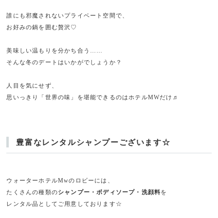
誰にも邪魔されないプライベート空間で、
お好みの鍋を囲む贅沢♡
美味しい温もりを分かち合う……
そんな冬のデートはいかがでしょうか？
人目を気にせず、
思いっきり「世界の味」を堪能できるのはホテルMWだけ♬
豊富なレンタルシャンプーございます☆
ウォーターホテルMwのロビーには、
たくさんの種類の
シャンプー・ボディソープ・洗顔料
を
レンタル品としてご用意しております☆