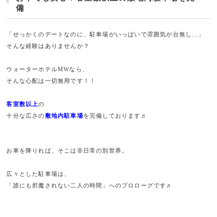
備
「せっかくのデートなのに、駐車場がいっぱいで雰囲気が台無し…」
そんな経験はありませんか？
ウォーターホテルMWなら、
そんな心配は一切無用です！！
客室数以上
の
十分な広さの
敷地内駐車場
を完備しております♬
お車を降りれば、そこは非日常の別世界。
広々とした駐車場は、
「誰にも邪魔されない二人の時間」へのプロローグです♬