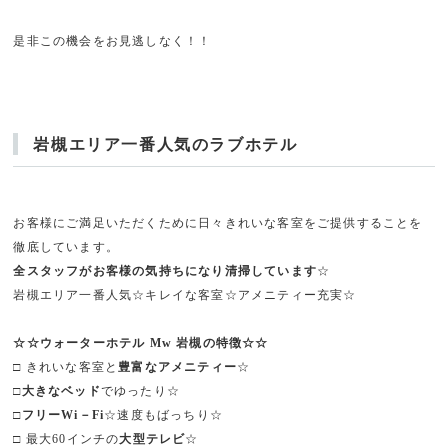
是非この機会をお見逃しなく！！
岩槻エリア一番人気のラブホテル
お客様にご満足いただくために日々きれいな客室をご提供することを
徹底しています。
全スタッフがお客様の気持ちになり清掃しています
☆
岩槻エリア一番人気☆キレイな客室☆アメニティー充実☆
☆☆ウォーターホテル Mw 岩槻の特徴☆☆
□ きれいな客室と
豊富なアメニティー
☆
□
大きなベッド
でゆったり☆
□
フリーWi－Fi
☆速度もばっちり☆
□ 最大60インチの
大型テレビ
☆