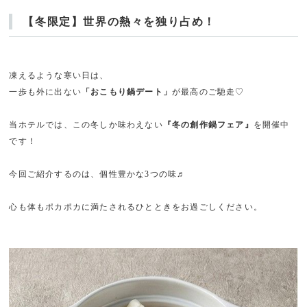
【冬限定】世界の熱々を独り占め！
凍えるような寒い日は、
一歩も外に出ない
「おこもり鍋デート」
が最高のご馳走♡
当ホテルでは、この冬しか味わえない
『冬の創作鍋フェア』
を開催中
です！
今回ご紹介するのは、個性豊かな3つの味♬
心も体もポカポカに満たされるひとときをお過ごしください。