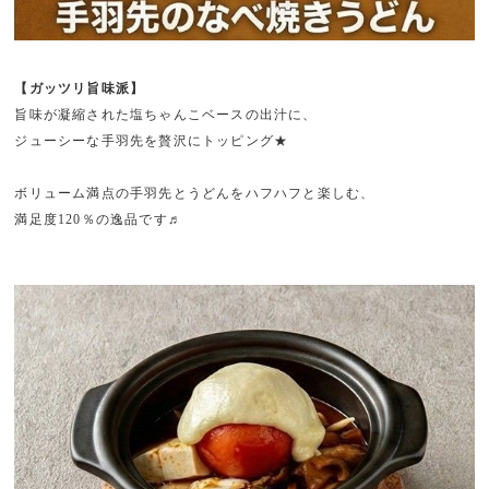
【ガッツリ旨味派】
旨味が凝縮された塩ちゃんこベースの出汁に、
ジューシーな手羽先を贅沢にトッピング★
ボリューム満点の手羽先とうどんをハフハフと楽しむ、
満足度120％の逸品です♬