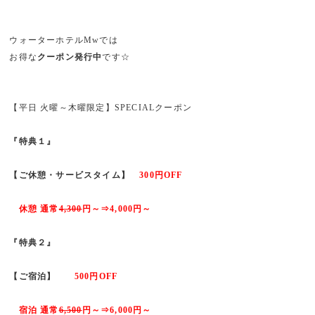
ウォーターホテルMwでは
お得な
クーポン発行中
です☆
【平日 火曜～木曜限定】SPECIALクーポン
『特典１』
【ご休憩・サービスタイム】
300円OFF
休憩 通常
4,300
円～⇒4,000円～
『特典２』
【ご宿泊】
500円OFF
宿泊 通常
6,500
円～⇒6,000円～