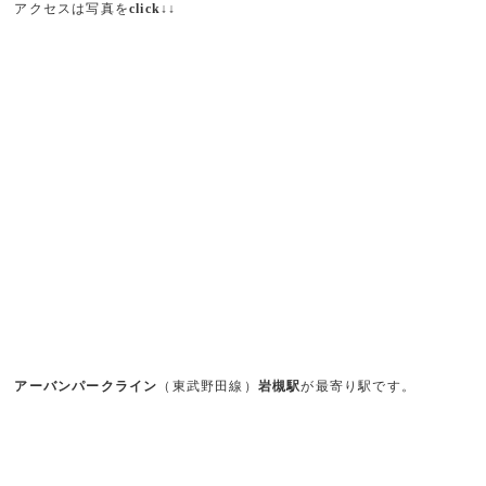
アクセスは写真を
click↓↓
アーバンパークライン
（東武野田線）
岩槻駅
が最寄り駅です。