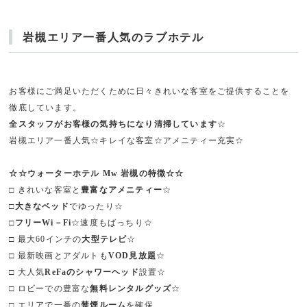
岩槻エリア一番人気のラブホテル
お客様にご満足いただくために日々きれいな客室をご提供することを
徹底しています。
全スタッフがお客様の気持ちになり清掃しています
☆
岩槻エリア一番人気☆キレイな客室☆アメニティー充実☆
☆☆ウォーターホテル Mw 岩槻の特徴☆☆
□ きれいな客室と
豊富なアメニティー
☆
□
大きなベッド
でゆったり☆
□
フリーWi－Fi
☆速度もばっちり☆
□ 最大60インチの
大型テレビ
☆
□ 最新映画とアダルトも
VOD見放題
☆
□ 大人気
ReFaのシャワーヘッド
設置☆
□ ロビーでの豊富な
無料レンタルグッズ
☆
□ エリアで一番の
禁煙ルーム
を確保