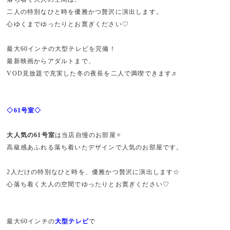
二人の特別なひと時を優雅かつ贅沢に演出します。
心ゆくまでゆったりとお寛ぎください♡
最大60インチの大型テレビを完備！
最新映画からアダルトまで、
VOD見放題で充実した冬の夜長を二人で満喫できます♬
◇61号室◇
大人気の61号室
は当店自慢のお部屋✧
高級感あふれる落ち着いたデザインで人気のお部屋です。
2人だけの特別なひと時を、優雅かつ贅沢に演出します☆
心落ち着く大人の空間でゆったりとお寛ぎください♡
最大60インチの
大型テレビ
で