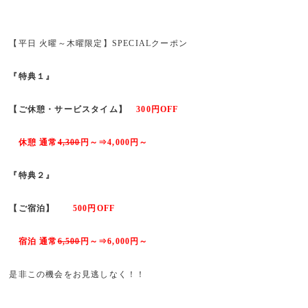
【平日 火曜～木曜限定】SPECIALクーポン
『特典１』
【ご休憩・サービスタイム】
300円OFF
休憩 通常
4,300
円～⇒4,000円～
『特典２』
【ご宿泊】
500円OFF
宿泊 通常
6,500
円～⇒6,000円～
是非この機会をお見逃しなく！！