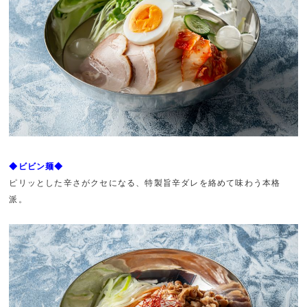
◆ビビン麺◆
ピリッとした辛さがクセになる、特製旨辛ダレを絡めて味わう本格
派。