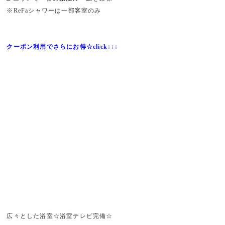
※ReFaシャワーは一部客室のみ
クーポン利用でさらにお得☆click↓↓↓
広々とした浴室☆浴室テレビ完備☆