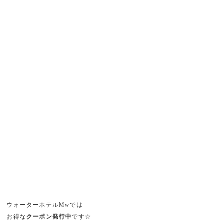
ウォーターホテルMwでは
お得な
クーポン発行中
です☆