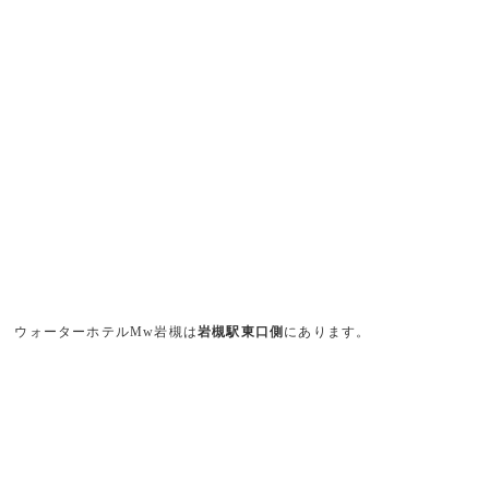
ウォーターホテルMw岩槻は
岩槻駅東口側
にあります。